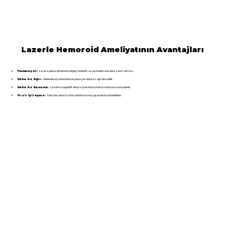
Lazerle Hemoroid Ameliyatının Avantajları
Lazer sadece etkilenen bölgeyi hedefler ve çevredeki dokulara zarar vermez.
Hassasiyet:
Geleneksel yöntemlere kıyasla çok daha az ağrı hissedilir.
Daha Az Ağrı:
Lazerin koagülatif etkisi sayesinde kanama minimum seviyededir.
Daha Az Kanama:
Hastalar daha hızlı bir şekilde normal yaşamlarına dönebilirler.
Hızlı İyileşme: