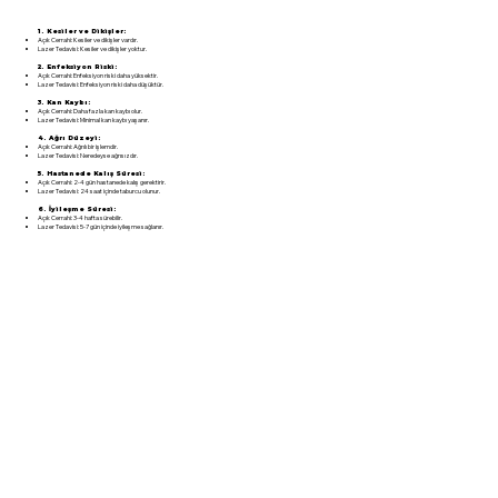
1. Kesiler ve Dikişler:
Açık Cerrahi: Kesiler ve dikişler vardır.
Lazer Tedavisi: Kesiler ve dikişler yoktur.
2. Enfeksiyon Riski:
Açık Cerrahi: Enfeksiyon riski daha yüksektir.
Lazer Tedavisi: Enfeksiyon riski daha düşüktür.
3. Kan Kaybı:
Açık Cerrahi: Daha fazla kan kaybı olur.
Lazer Tedavisi: Minimal kan kaybı yaşanır.
4. Ağrı Düzeyi:
Açık Cerrahi: Ağrılı bir işlemdir.
Lazer Tedavisi: Neredeyse ağrısızdır.
5. Hastanede Kalış Süresi:
Açık Cerrahi: 2-4 gün hastanede kalış gerektirir.
Lazer Tedavisi: 24 saat içinde taburcu olunur.
6. İyileşme Süresi:
Açık Cerrahi: 3-4 hafta sürebilir.
Lazer Tedavisi: 5-7 gün içinde iyileşme sağlanır.