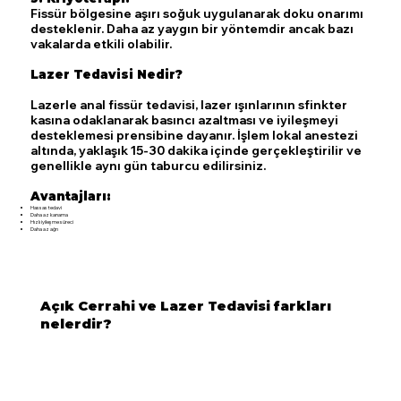
Fissür bölgesine aşırı soğuk uygulanarak doku onarımı
desteklenir. Daha az yaygın bir yöntemdir ancak bazı
vakalarda etkili olabilir.
Lazer Tedavisi Nedir?
Lazerle anal fissür tedavisi, lazer ışınlarının sfinkter
kasına odaklanarak basıncı azaltması ve iyileşmeyi
desteklemesi prensibine dayanır. İşlem lokal anestezi
altında, yaklaşık 15-30 dakika içinde gerçekleştirilir ve
genellikle aynı gün taburcu edilirsiniz.
Avantajları:
Hassas tedavi
Daha az kanama
Hızlı iyileşme süreci
Daha az ağrı
Açık Cerrahi ve Lazer Tedavisi farkları
nelerdir?