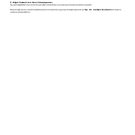
3. Diğer Tedavilere Yanıt Alamayanlar:
İlaç, diyet değişiklikleri veya cerrahi olmayan diğer yöntemlerden sonuç alamayan hastalar için ideal bir seçenektir.
Bireysel sağlık durumu ve tedavi hedeflerine göre lazer tedavisinin uygun olup olmadığını öğrenmek için
ile bir danışma
Op. Dr. Serkan Bozkurt
randevusu planlayabilirsiniz.