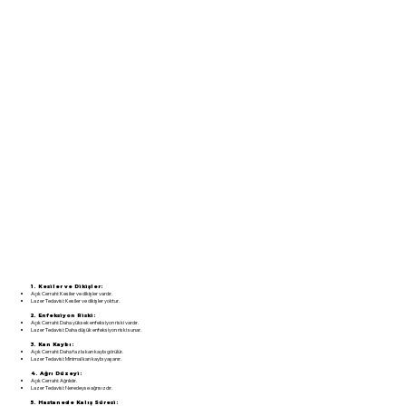
1. Kesiler ve Dikişler:
Açık Cerrahi: Kesiler ve dikişler vardır.
Lazer Tedavisi: Kesiler ve dikişler yoktur.
2. Enfeksiyon Riski:
Açık Cerrahi: Daha yüksek enfeksiyon riski vardır.
Lazer Tedavisi: Daha düşük enfeksiyon riski sunar.
3. Kan Kaybı:
Açık Cerrahi: Daha fazla kan kaybı görülür.
Lazer Tedavisi: Minimal kan kaybı yaşanır.
4. Ağrı Düzeyi:
Açık Cerrahi: Ağrılıdır.
Lazer Tedavisi: Neredeyse ağrısızdır.
5. Hastanede Kalış Süresi: