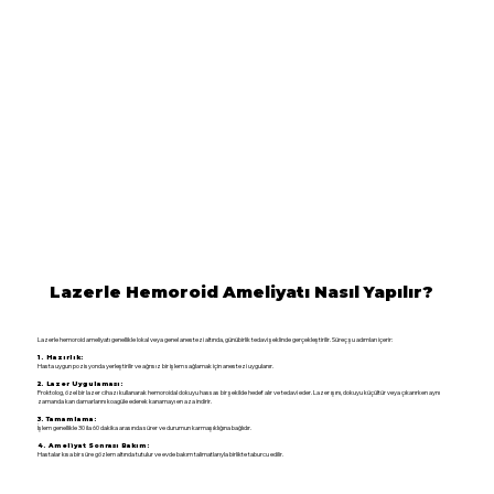
Lazerle Hemoroid Ameliyatı Nasıl Yapılır?
Lazerle hemoroid ameliyatı genellikle lokal veya genel anestezi altında, günübirlik tedavi şeklinde gerçekleştirilir. Süreç şu adımları içerir:
1. Hazırlık:
Hasta uygun pozisyonda yerleştirilir ve ağrısız bir işlem sağlamak için anestezi uygulanır.
2. Lazer Uygulaması:
Proktolog, özel bir lazer cihazı kullanarak hemoroidal dokuyu hassas bir şekilde hedef alır ve tedavi eder. Lazer ışını, dokuyu küçültür veya çıkarırken aynı
zamanda kan damarlarını koagüle ederek kanamayı en aza indirir.
3. Tamamlama:
İşlem genellikle 30 ila 60 dakika arasında sürer ve durumun karmaşıklığına bağlıdır.
4. Ameliyat Sonrası Bakım:
Hastalar kısa bir süre gözlem altında tutulur ve evde bakım talimatlarıyla birlikte taburcu edilir.