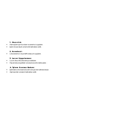
1. Hazırlık:
Hasta işlem için hazırlanır ve anestezi uygulanır.
İşlem öncesi diyet ve temizlik talimatları verilir.
2. Anestezi:
Lokal anestezi veya hafif sedasyon uygulanır.
3. Lazer Uygulaması:
Lazer cihazı fissürlü dokuya odaklanır.
Hasarlı doku küçültülür ve kanama kontrol altına alınır.
4. İşlem Sonrası Bakım:
İşlemden sonra hasta kısa bir süre gözlem altında tutulur.
Ağrı kesiciler ve bakım talimatları verilir.