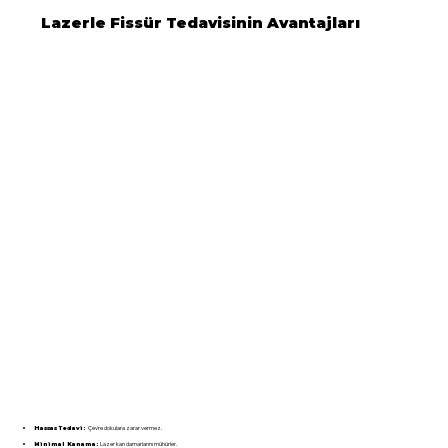
Lazerle Fissür Tedavisinin Avantajları
Çevre dokulara zarar vermez.
Hassas Tedavi:
Lazer kan damarlarını mühürler.
Minimal Kanama: