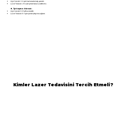
Açık Cerrahi: 2-4 gün hastanede kalış gerekir.
Lazer Tedavisi: 24 saat içinde taburcu edilirsiniz.
6. İyileşme Süresi:
Açık Cerrahi: 3-4 hafta sürebilir.
Lazer Tedavisi: 5-7 gün içinde iyileşme sağlanır.
Kimler Lazer Tedavisini Tercih Etmeli?