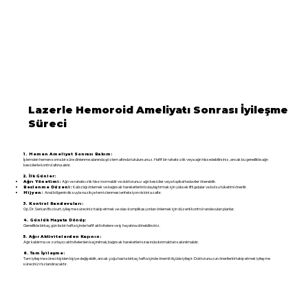
Lazerle Hemoroid Ameliyatı Sonrası İyileşme
Süreci
1. Hemen Ameliyat Sonrası Bakım:
İşlemden hemen sonra bir süre dinlenme alanında gözlem altında tutulursunuz. Hafif bir rahatsızlık veya ağrı hissedebilirsiniz, ancak bu genellikle ağrı
kesicilerle kontrol altına alınır.
2. İlk Günler:
Ağrı ve rahatsızlık hissi normaldir ve doktorunuz ağrı kesiciler veya topikal tedaviler önerebilir.
Ağrı Yönetimi:
Kabızlığı önlemek ve bağırsak hareketlerini kolaylaştırmak için yüksek lifli gıdalar ve bol su tüketimi önerilir.
Beslenme Düzeni:
Anal bölgenin ılık suyla nazikçe temizlenmesi enfeksiyon riskini azaltır.
Hijyen:
3. Kontrol Randevuları:
Op. Dr. Serkan Bozkurt, iyileşme sürecinizi takip etmek ve olası komplikasyonları önlemek için düzenli kontrol randevuları planlar.
4. Günlük Hayata Dönüş:
Genellikle birkaç gün ila bir hafta içinde hafif aktivitelere ve iş hayatına dönebilirsiniz.
5. Ağır Aktivitelerden Kaçının:
Ağır kaldırma ve zorlayıcı aktivitelerden kaçınılmalı, bağırsak hareketleri sırasında ıkınmaktan sakınılmalıdır.
6. Tam İyileşme:
Tam iyileşme süreci kişiden kişiye değişebilir, ancak çoğu hasta birkaç hafta içinde önemli ölçüde iyileşir. Doktorunuzun önerilerini takip etmek iyileşme
sürecinizi hızlandıracaktır.