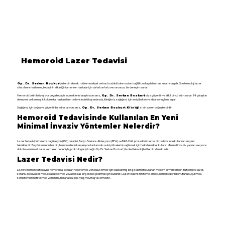
Hemoroid Lazer Tedavisi
’u tercih etmek, mükemmeliyet ve hasta odaklı bakıma olan bağlılıktan faydalanmak anlamına gelir. Son teknoloji lazer
Op. Dr. Serkan Bozkurt
cihazlarının kullanımı, tedavinin etkinliğini artırırken hastalar için daha konforlu ve sorunsuz bir deneyim sunar.
Hemoroid belirtileri yaşıyor veya tedavi seçeneklerini araştırıyorsanız,
size güvenilir ve etkili bir çözüm sunar. 14 yılı aşkın
Op. Dr. Serkan Bozkurt
deneyimi ve karmaşık kolorektal hastalıkların tedavisindeki başarılarıyla, kliniğimiz sağlığınız için en iyi bakım ve ideal sonuçları sağlar.
Sağlığınız için doğru ve güvenilir bir adres arıyorsanız,
sizin için en doğru tercihtir.
Op. Dr. Serkan Bozkurt Kliniği
Hemoroid Tedavisinde Kullanılan En Yeni
Minimal İnvaziv Yöntemler Nelerdir?
Lazer tedavisi, İnfrared Koagülasyon (IRC) terapisi, Radyo Frekans Ablasyonu (RFA) ve RAR-HAL prosedürü, hemoroid tedavisinde kullanılan en yeni
tekniklerdir. Bu yöntemlerin her biri, hemoroidlerin kan akışını durdurmak ve küçülmelerini sağlamak için farklı teknikler kullanır. Minimal invaziv yapıları ve çevre
dokulara minimal zarar vermeleri nedeniyle, proktologlar (örneğin Op. Dr. Serkan Bozkurt) bu ileri teknolojileri tercih etmektedir.
Lazer Tedavisi Nedir?
Lazerle hemoroid tedavisi, hemoroidal dokuları hedeflemek ve tedavi etmek için odaklanmış bir ışık demeti kullanan modern bir yöntemdir. Bu teknikte lazer,
sorunlu dokuyu kesmek, koagüle etmek veya hassas bir şekilde çıkarmak için kullanılır. Lazer tedavisinin temel amacı, hemoroidlerin boyutunu küçültmek,
semptomları hafifletmek ve minimum rahatsızlıkla iyileşmeyi teşvik etmektir.