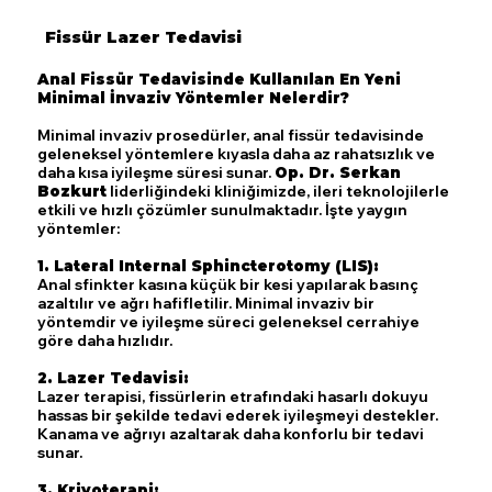
Fissür Lazer Tedavisi
Anal Fissür Tedavisinde Kullanılan En Yeni
Minimal İnvaziv Yöntemler Nelerdir?
Minimal invaziv prosedürler, anal fissür tedavisinde
geleneksel yöntemlere kıyasla daha az rahatsızlık ve
daha kısa iyileşme süresi sunar.
Op. Dr. Serkan
Bozkurt
liderliğindeki kliniğimizde, ileri teknolojilerle
etkili ve hızlı çözümler sunulmaktadır. İşte yaygın
yöntemler:
1. Lateral Internal Sphincterotomy (LIS):
Anal sfinkter kasına küçük bir kesi yapılarak basınç
azaltılır ve ağrı hafifletilir. Minimal invaziv bir
yöntemdir ve iyileşme süreci geleneksel cerrahiye
göre daha hızlıdır.
2. Lazer Tedavisi:
Lazer terapisi, fissürlerin etrafındaki hasarlı dokuyu
hassas bir şekilde tedavi ederek iyileşmeyi destekler.
Kanama ve ağrıyı azaltarak daha konforlu bir tedavi
sunar.
3. Kriyoterapi: