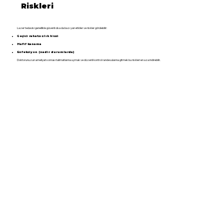
Riskleri
Lazer tedavisi genellikle güvenli olsa da bazı yan etkiler ve riskler görülebilir:
Geçici rahatsızlık hissi
Hafif kanama
Enfeksiyon (nadir durumlarda)
Doktorunuzun ameliyat sonrası talimatlarına uymak ve düzenli kontrol randevularına gitmek bu riskleri en aza indirebilir.