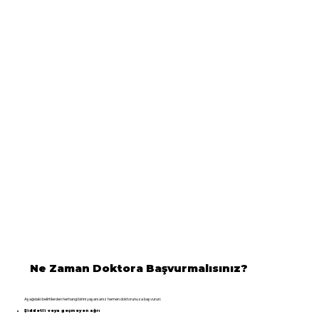
Ne Zaman Doktora Başvurmalısınız?
Aşağıdaki belirtilerden herhangi birini yaşarsanız hemen doktorunuza başvurun:
Şiddetli veya geçmeyen ağrı