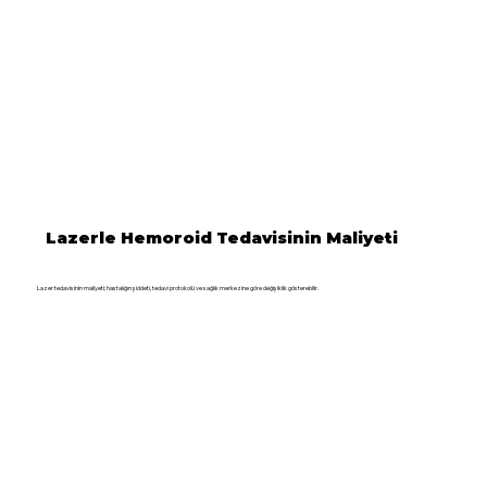
Lazerle Hemoroid Tedavisinin Maliyeti
Lazer tedavisinin maliyeti; hastalığın şiddeti, tedavi protokolü ve sağlık merkezine göre değişiklik gösterebilir.