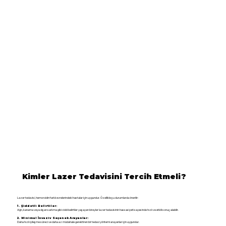
Kimler Lazer Tedavisini Tercih Etmeli?
Lazer tedavisi, hemoroidin farklı evrelerindeki hastalar için uygundur. Özellikle şu durumlarda önerilir:
1. Şiddetli Belirtiler:
Ağrı, kanama veya dışarı sarkma gibi ciddi belirtiler yaşayan bireyler lazer tedavisinin hassasiyeti sayesinde hızlı ve etkili sonuç alabilir.
2. Minimal İnvaziv Seçenek Arayanlar:
Daha hızlı iyileşme süreci ve daha az müdahale gerektiren bir tedavi yöntemi arayanlar için uygundur.